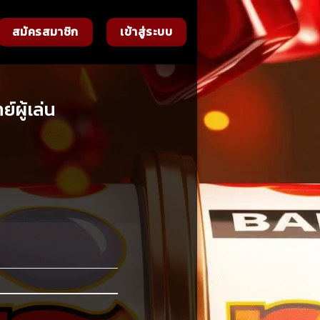
สมัครสมาชิก
เข้าสู่ระบบ
์ผู้เล่น